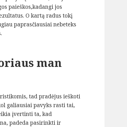
ngos paieškos,kadangi jos
ezultatus. O kartą radus tokį
ugiau paprasčiausiai nebeteks
.
oriaus man
ristikomis, tad pradėjus ieškoti
ol galiausiai pavyks rasti tai,
ikia įvertinti ta, kad
na, padeda pasirinkti ir