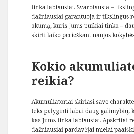
tinka labiausiai. Svarbiausia – tiksli
dažniausiai garantuoja ir tikslingus r
akumą, kuris Jums puikiai tinka – da
skirti laiko perieškant naujos kokybės
Kokio akumuliat
reikia?
Akumuliatoriai skiriasi savo charakte
teks palyginti labai daug galimybių, k
kas Jums tinka labiausiai. Apskritai re
dažniausiai pardavėjai mielai paaiški