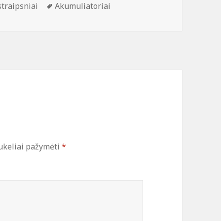
gorijos
Žymos
 straipsniai
Akumuliatoriai
aukeliai pažymėti
*