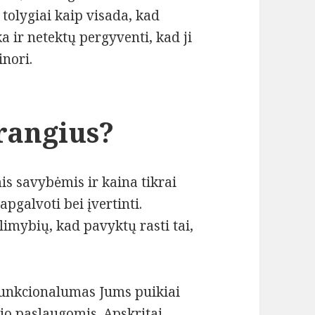
a tolygiai kaip visada, kad
 ir netektų pergyventi, kad ji
inori.
brangius?
is savybėmis ir kaina tikrai
 apgalvoti bei įvertinti.
imybių, kad pavyktų rasti tai,
funkcionalumas Jums puikiai
 jo paslaugomis. Apskritai,