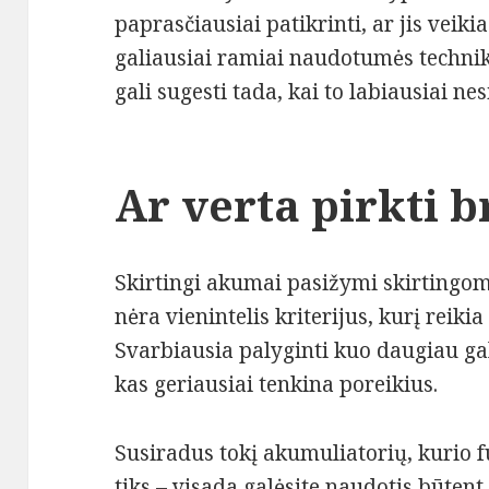
paprasčiausiai patikrinti, ar jis veiki
galiausiai ramiai naudotumės technika
gali sugesti tada, kai to labiausiai nes
Ar verta pirkti 
Skirtingi akumai pasižymi skirtingom
nėra vienintelis kriterijus, kurį reikia
Svarbiausia palyginti kuo daugiau gal
kas geriausiai tenkina poreikius.
Susiradus tokį akumuliatorių, kurio 
tiks – visada galėsite naudotis būtent