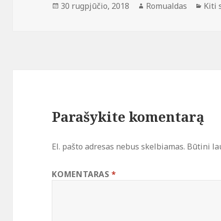
Paskelbta
Autorius
Kate
30 rugpjūčio, 2018
Romualdas
Kiti
Parašykite komentarą
El. pašto adresas nebus skelbiamas.
Būtini l
KOMENTARAS
*