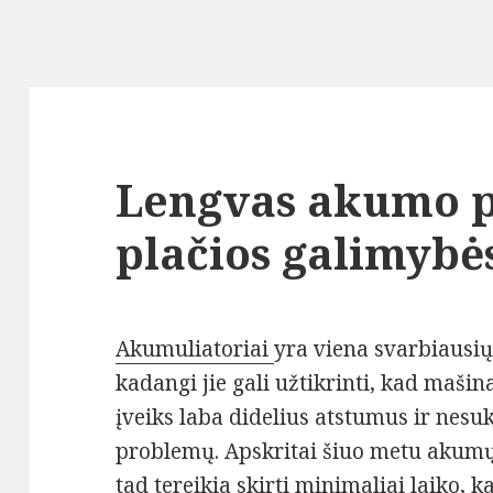
Lengvas akumo p
plačios galimybė
Akumuliatoriai
yra viena svarbiausių
kadangi jie gali užtikrinti, kad mašin
įveiks laba didelius atstumus ir nes
problemų. Apskritai šiuo metu akumų
tad tereikia skirti minimaliai laiko, k