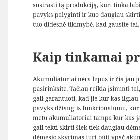
susirasti tą produkciją, kuri tinka la
pavyks palyginti ir kuo daugiau skirt
tuo didesnė tikimybė, kad gausite tai,
Kaip tinkamai pr
Akumuliatoriai nėra lepūs ir čia jau j
pasirinksite. Tačiau reikia įsiminti t
gali garantuoti, kad jie kur kas ilgia
pavyks džiaugtis funkcionalumu, kur
metu akumuliatoriai tampa kur kas ja
gali tekti skirti šiek tiek daugiau dėm
dėmesio skyrimas turi būti ypač aku