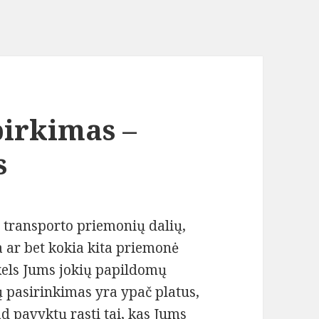
irkimas –
s
 transporto priemonių dalių,
a ar bet kokia kita priemonė
ukels Jums jokių papildomų
 pasirinkimas yra ypač platus,
ad pavyktų rasti tai, kas Jums