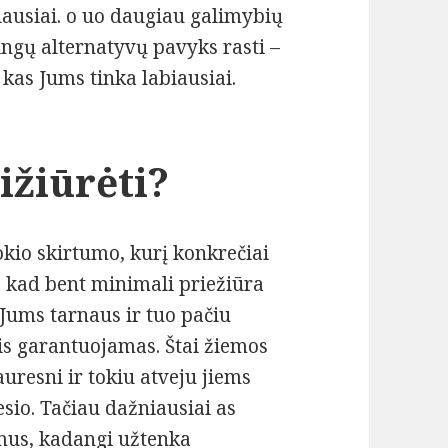
biausiai. o uo daugiau galimybių
ingų alternatyvų pavyks rasti –
 kas Jums tinka labiausiai.
ižiūrėti?
okio skirtumo, kurį konkrečiai
ai, kad bent minimali priežiūra
u Jums tarnaus ir tuo pačiu
is garantuojamas. Štai žiemos
uresni ir tokiu atveju jiems
esio. Tačiau dažniausiai as
mus, kadangi užtenka