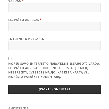
VARDAS
*
EL. PAŠTO ADRESAS
*
INTERNETO PUSLAPIS
NORIU SAVO INTERNETO NARŠYKLĖJE IŠSAUGOTI VARDĄ,
EL. PAŠTO ADRESĄ IR INTERNETO PUSLAPĮ, KAD JŲ
NEBEREIKTŲ ĮVESTI IŠ NAUJO, KAI KITĄ KARTĄ VĖL
NORĖSIU PARAŠYTI KOMENTARĄ.
Navigacija
ANKSTESNIS