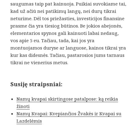
saugumas taip pat kainuoja. Puikiai suvokiame tai,
kad už ačiū nei patikimų langų, nei durų tikrai
neturime. Dėl tos priežasties, investicijos finansine
prasme čia yra tiesiog būtinos. Be jokios abejonės,
elementarios spynos gali kainuoti labai nedaug,
vos apie 5 eu. Tačiau, tada, kai jos yra
montuojamos duryse ar languose, kainos tikrai yra
kur kas didesnės. Tačiau, pastarosios jums tarnaus
tikrai ne vienerius metus.
Susiję straipsniai:
Namų kvapai skirtingose patalpose: ką reikia
žinoti
Namų Kvapai: Kvepiančios Žvakės ir Kvapai su
Lazdelėmis