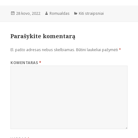
Paskelbta
Autorius
Kategorijos
28 kovo, 2022
Romualdas
Kiti straipsniai
Parašykite komentarą
El. pašto adresas nebus skelbiamas.
Būtini laukeliai pažymėti
*
KOMENTARAS
*