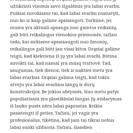
užtikrinti visomis savo išgalėmis yra labai svarbu.
Puikiai suvokiame tai, kad labai svarbu numatyti,
nuo ko ir kaip galime apsisaugoti. Tarkime, jei
mums yra aktuali apsauga nuo gamtos veiksnių,
gali būti reikalingos vienokios priemonės, tačiau
tada, kai siekiame apsaisaugoti nuo žmonių,
reikalingos gali būti jau visai kitos. Drąsiai galime
teigti, kad kiekviena iš jų yra labai svarbi. Būtina
suvokti tai, kad namai yra mūsų tvirtovė. Tad,
saugumas, tiek dienos, tiek ir nakties metu yra
labai svarbus. Drąsiai galima teigti, kad tokiu
atveju yra labai svarbios langų ir durų
konstrukcijos. Be jokios abejonės, šiuo metu patys
populiariausi yra plastikiniai langai. Jų atidarymas
iš lauko pusės nėra labai paprastas. Reikia
pasistengti iš peties. Tačiau, jei vagis yra
profesionalus, tikėtina, kad jam tai tikrai nebus
labai sunki užduotis. Tačiau, šiandien