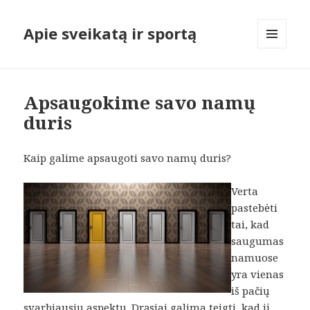
Apie sveikatą ir sportą
MENIU
IR
VALDIKLIAI
Apsaugokime savo namų
duris
Kaip galime apsaugoti savo namų duris?
Verta
pastebėti
tai, kad
saugumas
namuose
yra vienas
iš pačių
svarbiausių aspektų. Drąsiai galima teigti, kad jį