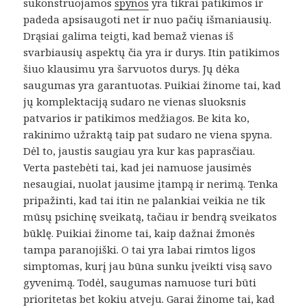
sukonstruojamos
spynos
yra tikrai patikimos ir
padeda apsisaugoti net ir nuo pačių išmaniausių.
Drąsiai galima teigti, kad bemaž vienas iš
svarbiausių aspektų čia yra ir durys. Itin patikimos
šiuo klausimu yra šarvuotos durys. Jų dėka
saugumas yra garantuotas. Puikiai žinome tai, kad
jų komplektaciją sudaro ne vienas sluoksnis
patvarios ir patikimos medžiagos. Be kita ko,
rakinimo užraktą taip pat sudaro ne viena spyna.
Dėl to, jaustis saugiau yra kur kas paprasčiau.
Verta pastebėti tai, kad jei namuose jausimės
nesaugiai, nuolat jausime įtampą ir nerimą. Tenka
pripažinti, kad tai itin ne palankiai veikia ne tik
mūsų psichinę sveikatą, tačiau ir bendrą sveikatos
būklę. Puikiai žinome tai, kaip dažnai žmonės
tampa paranojiški. O tai yra labai rimtos ligos
simptomas, kurį jau būna sunku įveikti visą savo
gyvenimą. Todėl, saugumas namuose turi būti
prioritetas bet kokiu atveju. Garai žinome tai, kad