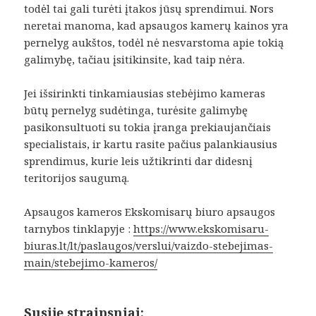
todėl tai gali turėti įtakos jūsų sprendimui. Nors
neretai manoma, kad apsaugos kamerų kainos yra
pernelyg aukštos, todėl nė nesvarstoma apie tokią
galimybę, tačiau įsitikinsite, kad taip nėra.
Jei išsirinkti tinkamiausias stebėjimo kameras
būtų pernelyg sudėtinga, turėsite galimybę
pasikonsultuoti su tokia įranga prekiaujančiais
specialistais, ir kartu rasite pačius palankiausius
sprendimus, kurie leis užtikrinti dar didesnį
teritorijos saugumą.
Apsaugos kameros Ekskomisarų biuro apsaugos
tarnybos tinklapyje :
https://www.ekskomisaru-
biuras.lt/lt/paslaugos/verslui/vaizdo-stebejimas-
main/stebejimo-kameros/
Susiję straipsniai: