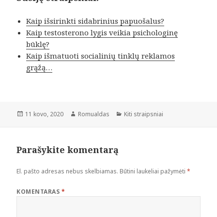
Kaip išsirinkti sidabrinius papuošalus?
Kaip testosterono lygis veikia psichologinę
būklę?
Kaip išmatuoti socialinių tinklų reklamos
grąžą…
Paskelbta
Autorius
Kategorijos
11 kovo, 2020
Romualdas
Kiti straipsniai
Parašykite komentarą
El. pašto adresas nebus skelbiamas.
Būtini laukeliai pažymėti
*
KOMENTARAS
*