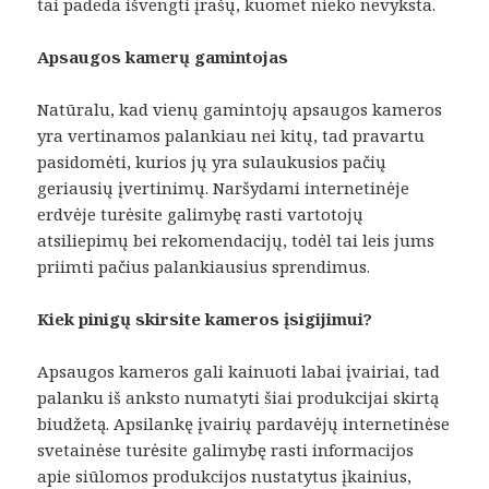
tai padeda išvengti įrašų, kuomet nieko nevyksta.
Apsaugos kamerų gamintojas
Natūralu, kad vienų gamintojų apsaugos kameros
yra vertinamos palankiau nei kitų, tad pravartu
pasidomėti, kurios jų yra sulaukusios pačių
geriausių įvertinimų. Naršydami internetinėje
erdvėje turėsite galimybę rasti vartotojų
atsiliepimų bei rekomendacijų, todėl tai leis jums
priimti pačius palankiausius sprendimus.
Kiek pinigų skirsite kameros įsigijimui?
Apsaugos kameros gali kainuoti labai įvairiai, tad
palanku iš anksto numatyti šiai produkcijai skirtą
biudžetą. Apsilankę įvairių pardavėjų internetinėse
svetainėse turėsite galimybę rasti informacijos
apie siūlomos produkcijos nustatytus įkainius,