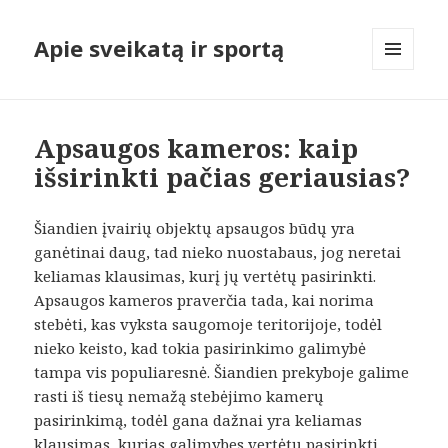
Apie sveikatą ir sportą
MENIU
IR
VALDIKLIAI
Apsaugos kameros: kaip
išsirinkti pačias geriausias?
Šiandien įvairių objektų apsaugos būdų yra
ganėtinai daug, tad nieko nuostabaus, jog neretai
keliamas klausimas, kurį jų vertėtų pasirinkti.
Apsaugos kameros praverčia tada, kai norima
stebėti, kas vyksta saugomoje teritorijoje, todėl
nieko keisto, kad tokia pasirinkimo galimybė
tampa vis populiaresnė. Šiandien prekyboje galime
rasti iš tiesų nemažą stebėjimo kamerų
pasirinkimą, todėl gana dažnai yra keliamas
klausimas, kurias galimybes vertėtų pasirinkti.