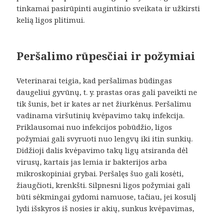
tinkamai pasirūpinti augintinio sveikata ir užkirsti
kelią ligos plitimui.
Peršalimo rūpesčiai ir požymiai
Veterinarai teigia, kad peršalimas būdingas
daugeliui gyvūnų, t. y. prastas oras gali paveikti ne
tik šunis, bet ir kates ar net žiurkėnus. Peršalimu
vadinama viršutinių kvėpavimo takų infekcija.
Priklausomai nuo infekcijos pobūdžio, ligos
požymiai gali svyruoti nuo lengvų iki itin sunkių.
Didžioji dalis kvėpavimo takų ligų atsiranda dėl
virusų, kartais jas lemia ir bakterijos arba
mikroskopiniai grybai. Peršalęs šuo gali kosėti,
žiaugčioti, krenkšti. Silpnesni ligos požymiai gali
būti sėkmingai gydomi namuose, tačiau, jei kosulį
lydi išskyros iš nosies ir akių, sunkus kvėpavimas,