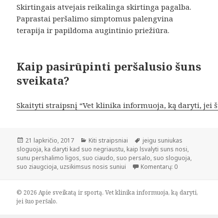
Skirtingais atvejais reikalinga skirtinga pagalba.
Paprastai peršalimo simptomus palengvina
terapija ir papildoma augintinio priežiūra.
Kaip pasirūpinti peršalusio šuns
sveikata?
Skaityti straipsnį “Vet klinika informuoja, ką daryti, jei 
Paskelbta
Kategorijos
Žymos
21 lapkričio, 2017
Kiti straipsniai
jeigu suniukas
sloguoja
,
ka daryti kad suo negriaustu
,
kaip lsvalyti suns nosi
,
sunu pershalimo ligos
,
suo ciaudo
,
suo persalo
,
suo sloguoja
,
suo ziaugcioja
,
uzsikimsus nosis suniui
Komentarų: 0
© 2026 Apie sveikatą ir sportą. Vet klinika informuoja, ką daryti,
jei šuo peršalo.