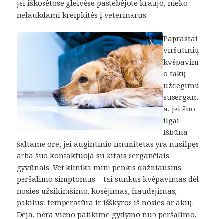
jei iškosėtose gleivėse pastebėjote kraujo, nieko
nelaukdami kreipkitės į veterinarus.
Paprastai
viršutinių
kvėpavim
o takų
uždegimu
susergam
a, jei šuo
ilgai
išbūna
šaltame ore, jei augintinio imunitetas yra nusilpęs
arba šuo kontaktuoja su kitais sergančiais
gyvūnais. Vet klinika mini penkis dažniausius
peršalimo simptomus – tai sunkus kvėpavimas dėl
nosies užsikimšimo, kosėjimas, čiaudėjimas,
pakilusi temperatūra ir išškyros iš nosies ar akių.
Deja, nėra vieno patikimo gydymo nuo peršalimo.