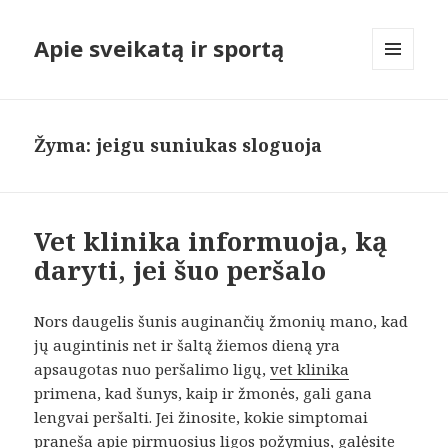
Apie sveikatą ir sportą
MENIU
IR
VALDIKLIAI
Žyma:
jeigu suniukas sloguoja
Vet klinika informuoja, ką
daryti, jei šuo peršalo
Nors daugelis šunis auginančių žmonių mano, kad
jų augintinis net ir šaltą žiemos dieną yra
apsaugotas nuo peršalimo ligų,
vet klinika
primena, kad šunys, kaip ir žmonės, gali gana
lengvai peršalti. Jei žinosite, kokie simptomai
praneša apie pirmuosius ligos požymius, galėsite