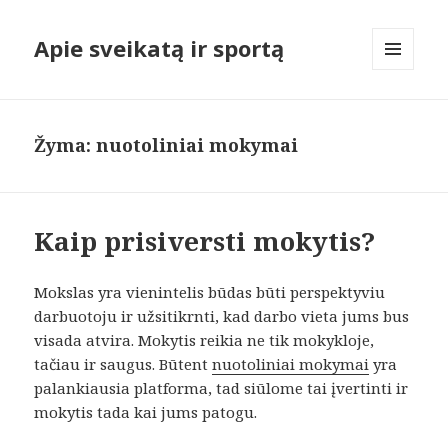
Apie sveikatą ir sportą
MENIU
IR
VALDIKLIAI
Žyma:
nuotoliniai mokymai
Kaip prisiversti mokytis?
Mokslas yra vienintelis būdas būti perspektyviu
darbuotoju ir užsitikrnti, kad darbo vieta jums bus
visada atvira. Mokytis reikia ne tik mokykloje,
tačiau ir saugus. Būtent
nuotoliniai mokymai
yra
palankiausia platforma, tad siūlome tai įvertinti ir
mokytis tada kai jums patogu.