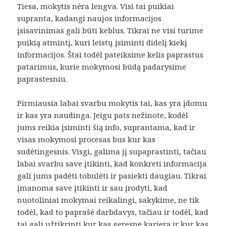
Tiesa, mokytis nėra lengva. Visi tai puikiai
supranta, kadangi naujos informacijos
įsisavinimas gali būti keblus. Tikrai ne visi turime
puikią atmintį, kuri leistų įsiminti didelį kiekį
informacijos. Štai todėl pateiksime kelis paprastus
patarimus, kurie mokymosi būdą padarysime
paprastesniu.
Pirmiausia labai svarbu mokytis tai, kas yra įdomu
ir kas yra naudinga. Jeigu pats nežinote, kodėl
jums reikia įsiminti šią info, suprantama, kad ir
visas mokymosi procesas bus kur kas
sudėtingesnis. Visgi, galima jį supaprastinti, tačiau
labai svarbu save įtikinti, kad konkreti informacija
gali jums padėti tobulėti ir pasiekti daugiau. Tikrai
įmanoma save įtikinti ir sau įrodyti, kad
nuotoliniai mokymai reikalingi, sakykime, ne tik
todėl, kad to paprašė darbdavys, tačiau ir todėl, kad
tai gali užtikrinti kur kas geresnę karjerą ir kur kas