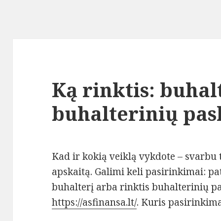
Ką rinktis: buhal
buhalterinių pa
Kad ir kokią veiklą vykdote – svarbu 
apskaitą. Galimi keli pasirinkimai: p
buhalterį arba rinktis buhalterinių 
https://asfinansa.lt/
. Kuris pasirinkim