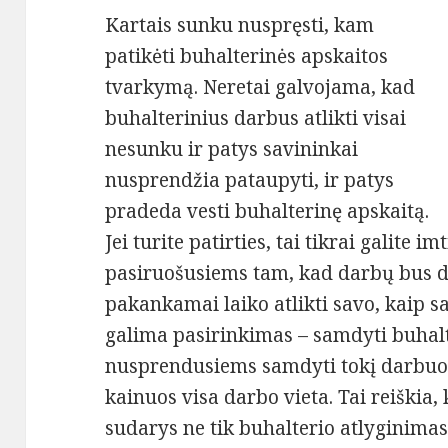
Kartais sunku nuspręsti, kam
patikėti buhalterinės apskaitos
tvarkymą. Neretai galvojama, kad
buhalterinius darbus atlikti visai
nesunku ir patys savininkai
nusprendžia pataupyti, ir patys
pradeda vesti buhalterinę apskaitą.
Jei turite patirties, tai tikrai galite i
pasiruošusiems tam, kad darbų bus da
pakankamai laiko atlikti savo, kaip 
galima pasirinkimas – samdyti buhal
nusprendusiems samdyti tokį darbuoto
kainuos visa darbo vieta. Tai reiškia, k
sudarys ne tik buhalterio atlyginimas, 