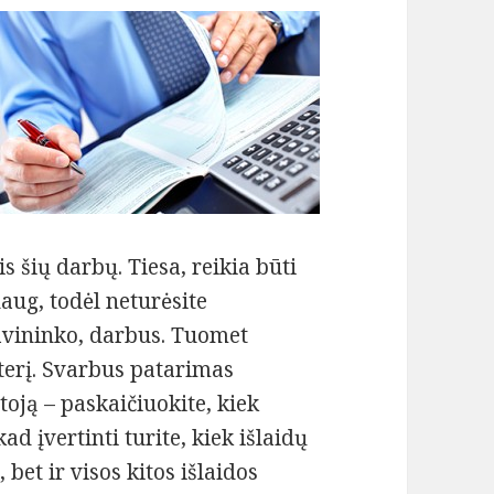
mtis šių darbų. Tiesa, reikia būti
ug, todėl neturėsite
savininko, darbus. Tuomet
terį. Svarbus patarimas
ją – paskaičiuokite, kiek
ad įvertinti turite, kiek išlaidų
bet ir visos kitos išlaidos