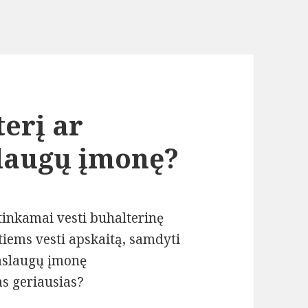
terį ar
slaugų įmonę?
tinkamai vesti buhalterinę
atiems vesti apskaitą, samdyti
paslaugų įmonę
as geriausias?