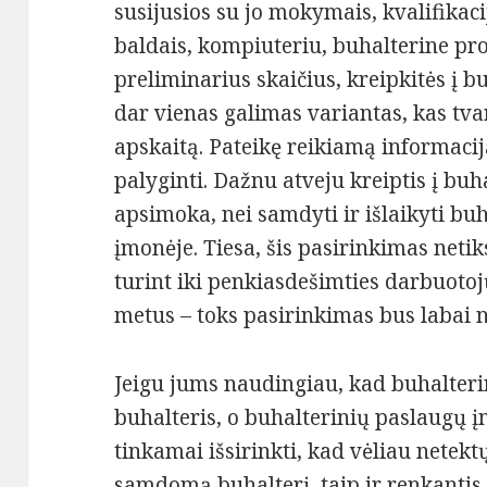
susijusios su jo mokymais, kvalifikac
baldais, kompiuteriu, buhalterine pro
preliminarius skaičius, kreipkitės į 
dar vienas galimas variantas, kas tv
apskaitą. Pateikę reikiamą informacij
palyginti. Dažnu atveju kreiptis į bu
apsimoka, nei samdyti ir išlaikyti bu
įmonėje. Tiesa, šis pasirinkimas netik
turint iki penkiasdešimties darbuotoj
metus – toks pasirinkimas bus labai 
Jeigu jums naudingiau, kad buhalter
buhalteris, o buhalterinių paslaugų įm
tinkamai išsirinkti, kad vėliau netektų
samdomą buhalterį, taip ir renkantis 