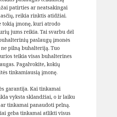
žai patirties ar neatsakingai
sčių, reikia rinktis atidžiai.
e tokią įmonę, kuri atrodo
urių jums reikia. Tai svarbu dėl
s buhalterinių paslaugų įmonės
u ne pilną buhalteriją. Tuo
kurios teikia visas buhalterines
augas. Pagalvokite, kokių
kitės tinkamiausią įmonę.
s garantija. Kai tinkamai
ikla vyksta sklandžiai, o ir laiku
ar tinkamai panaudoti pelną.
iai geba tinkamai atlikti visus