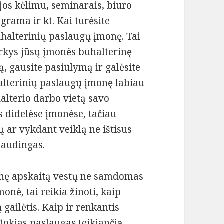
ijos kėlimu, seminarais, biuro
grama ir kt. Kai turėsite
buhalterinių paslaugų įmonę. Tai
arkys jūsų įmonės buhalterinę
ą, gausite pasiūlymą ir galėsite
halterinių paslaugų įmonę labiau
halterio darbo vietą savo
s didelėse įmonėse, tačiau
ų ar vykdant veiklą ne ištisus
naudingas.
inę apskaitą vestų ne samdomas
onė, tai reikia žinoti, kaip
 gailėtis. Kaip ir renkantis
tokias paslaugas teikiančią