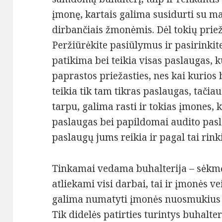
įmonę, kartais galima susidurti su ma
dirbančiais žmonėmis. Dėl tokių prieža
Peržiūrėkite pasiūlymus ir pasirinkit
patikima bei teikia visas paslaugas, k
paprastos priežasties, nes kai kurio
teikia tik tam tikras paslaugas, tačia
tarpu, galima rasti ir tokias įmones, 
paslaugas bei papildomai audito pasl
paslaugų jums reikia ir pagal tai rin
Tinkamai vedama buhalterija – sėkmė
atliekami visi darbai, tai ir įmonės ve
galima numatyti įmonės nuosmukius 
Tik didelės patirties turintys buhalter