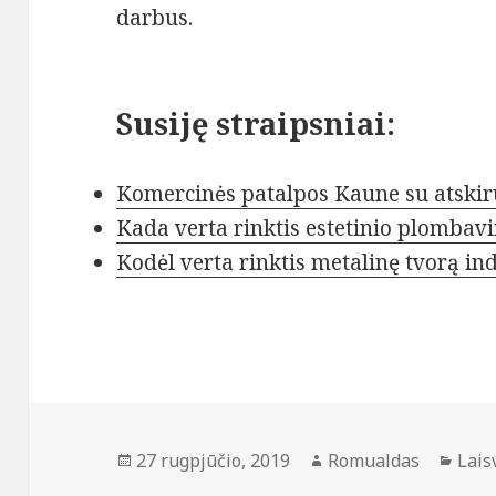
darbus.
Susiję straipsniai:
Komercinės patalpos Kaune su atskir
Kada verta rinktis estetinio plomba
Kodėl verta rinktis metalinę tvorą i
Paskelbta
Autorius
Kate
27 rugpjūčio, 2019
Romualdas
Lais