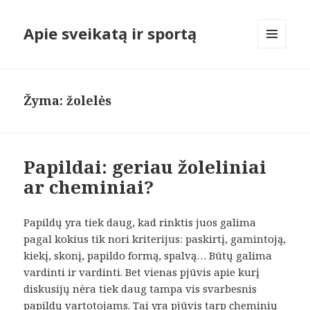
Apie sveikatą ir sportą
MENIU
IR
VALDIKLIAI
Žyma:
žolelės
Papildai: geriau žoleliniai
ar cheminiai?
Papildų yra tiek daug, kad rinktis juos galima
pagal kokius tik nori kriterijus: paskirtį, gamintoją,
kiekį, skonį, papildo formą, spalvą… Būtų galima
vardinti ir vardinti. Bet vienas pjūvis apie kurį
diskusijų nėra tiek daug tampa vis svarbesnis
papildų vartotojams. Tai yra pjūvis tarp cheminių