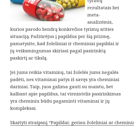
tyrimų
rezultatais bei
meta-
analizėmis,
kurios parodo bendrą konkrečios tyrimų srities
situaciją. Pažiūrėjus į papildus per šią prizmę,
pamatysite, kad žoleliniai ir cheminiai papildai ir
jų veiksmingumas skiriasi pagal pasirinktą
paskirtį ar tikslą.
Jei jums reikia vitaminų, tai žolelės jums negalės
padėti, nes vitaminai patys iš savęs yra cheminiai
dariniai. Taip, juos galima gauti su maistu, bet
kalbant apie papildus, tai vienintelis pasirinkimas
yra cheminiu būdu pagaminti vitaminai ir jų
kompleksai.
Skaityti straipsnį “Papildai: geriau žoleliniai ar cheminia