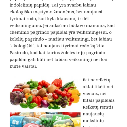
ir žolelinių papildų. Tai yra svarbu labiau
ekologiško mąstymo žmonėms, bet naujausi
tyrimai rodo, kad kyla klausimų ir dėl
veiksmingumo. Jei anksčiau būdavo manoma, kad
cheminio pagrindo papildai yra veiksmingesni, o
žolelių pagrindo – mažiau veiksmingi, bet labiau
"ekologiški", tai naujausi tyrimai rodo ką kita.
Pasirodo, kad kai kurios žolelės ir jų pagrindo
papildai gali būti net labiau veiksmingi nei kai
kurie vaistai.
Bet nereikėtų
aklai tikėti nei
vienais, nei
kitais papildais.
Reikėtų remtis
naujausių
mokslinių