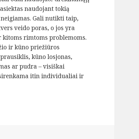
pasiektas naudojant tokią
neigiamas. Gali nutikti taip,
vers veido poras, o jos yra
 ir kitoms rimtoms problemoms.
žio ir kūno priežiūros
prausiklis, kūno losjonas,
emas ar pudra – visiškai
sirenkama itin individualiai ir