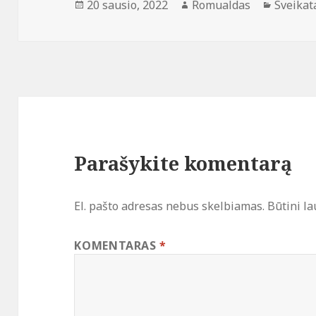
Paskelbta
Autorius
Kategor
20 sausio, 2022
Romualdas
Sveikat
Parašykite komentarą
El. pašto adresas nebus skelbiamas.
Būtini l
KOMENTARAS
*