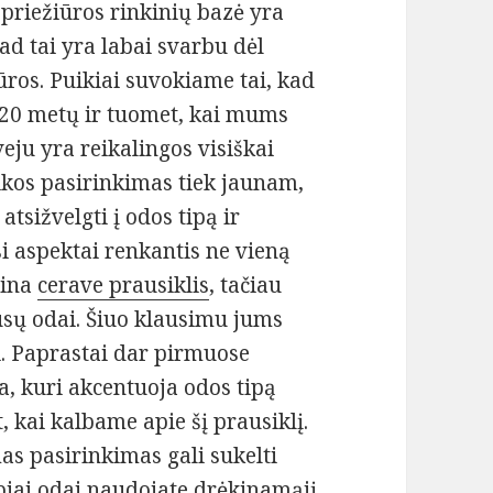
priežiūros rinkinių bazė yra
d tai yra labai svarbu dėl
ūros. Puikiai suvokiame tai, kad
a 20 metų ir tuomet, kai mums
veju yra reikalingos visiškai
ikos pasirinkimas tiek jaunam,
tsižvelgti į odos tipą ir
si aspektai renkantis ne vieną
mina
cerave prausiklis
, tačiau
jūsų odai. Šiuo klausimu jums
. Paprastai dar pirmuose
a, kuri akcentuoja odos tipą
, kai kalbame apie šį prausiklį.
as pasirinkimas gali sukelti
ebiai odai naudojate drėkinamąjį