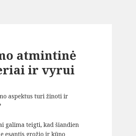
mo atmintinė
iai ir vyrui
o aspektus turi žinoti ir
?
ai galima teigti, kad šiandien
je esantis grožio ir kūno