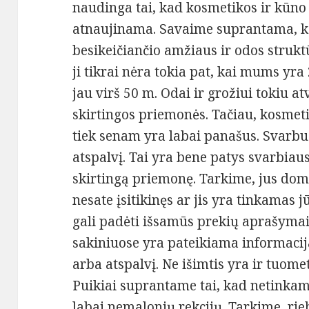
naudinga tai, kad kosmetikos ir kūno 
atnaujinama. Savaime suprantama, ka
besikeičiančio amžiaus ir odos strukt
ji tikrai nėra tokia pat, kai mums yr
jau virš 50 m. Odai ir grožiui tokiu at
skirtingos priemonės. Tačiau, kosmet
tiek senam yra labai panašus. Svarbu a
atspalvį. Tai yra bene patys svarbiau
skirtingą priemonę. Tarkime, jus do
nesate įsitikinęs ar jis yra tinkamas 
gali padėti išsamūs prekių aprašymai
sakiniuose yra pateikiama informacij
arba atspalvį. Ne išimtis yra ir tuomet
Puikiai suprantame tai, kad netinkam
labai nemalonių rekcijų. Tarkime, ri