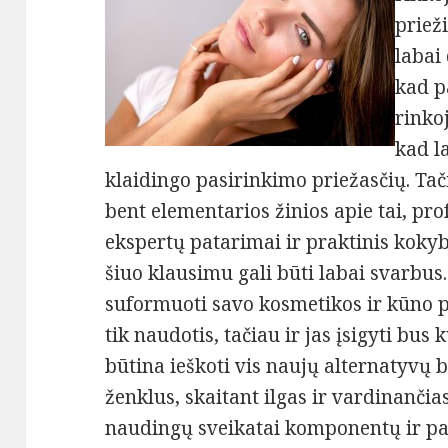
priež
labai 
kad p
rinko
kad la
klaidingo pasirinkimo priežasčių. Tači
bent elementarios žinios apie tai, pro
ekspertų patarimai ir praktinis kok
šiuo klausimu gali būti labai svarbus
suformuoti savo kosmetikos ir kūno p
tik naudotis, tačiau ir jas įsigyti bus
būtina ieškoti vis naujų alternatyvų 
ženklus, skaitant ilgas ir vardinančia
naudingų sveikatai komponentų ir pa