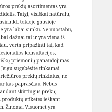
iūros prekių asortimentas yra
didelis. Taigi, visiškai natūralu,
asirinkti tokioje gausioje
je yra labai sunku. Ne nuostabu,
bai dažnai tai ir yra viena iš
au, verta pripažinti tai, kad
fesionalios konsultacijos,
ybiškų priemonių panaudojimas
. Jeigu sugebėsite tinkamai
riežiūros prekių rinkinius, ne
 kur kas paprasčiau. Nebus
bandant skirtingus prekių
s produktų etiketes ieškant
n. Žinoma. Visuomet yra