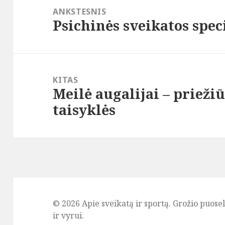
tarp
ANKSTESNIS
Psichinės sveikatos spec
įrašų
Ankstesnis
įrašas:
KITAS
Meilė augalijai – priež
Paskesnis
taisyklės
įrašas:
© 2026 Apie sveikatą ir sportą. Grožio puos
ir vyrui.