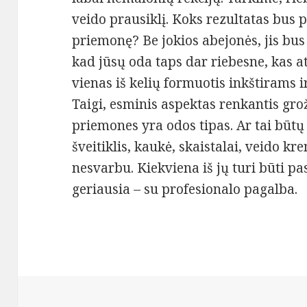
veido prausiklį. Koks rezultatas bus 
priemonę? Be jokios abejonės, jis bus 
kad jūsų oda taps dar riebesne, kas at
vienas iš kelių formuotis inkštirams
Taigi, esminis aspektas renkantis gro
priemones yra odos tipas. Ar tai būtų 
šveitiklis, kaukė, skaistalai, veido kr
nesvarbu. Kiekviena iš jų turi būti pa
geriausia – su profesionalo pagalba.