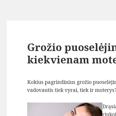
Grožio puoselėji
kiekvienam moter
Kokius pagrindinius grožio puoselėjim
vadovautis tiek vyrai, tiek ir moterys
Drąsi
rinko